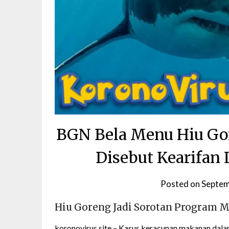
BGN Bela Menu Hiu Go
Disebut Kearifan 
Posted on
Septem
Hiu Goreng Jadi Sorotan Program 
koronovirus
.site – Kasus keracunan makanan da