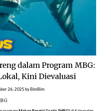
reng dalam Program MBG:
Lokal, Kini Dievaluasi
ber 26, 2025
by
BimBim
MBG
lam program
Makan Bergizi Gratis (MBG)
di Kabupaten