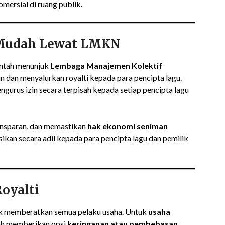
mersial di ruang publik.
 Mudah Lewat LMKN
intah menunjuk
Lembaga Manajemen Kolektif
 dan menyalurkan royalti kepada para pencipta lagu.
engurus izin secara terpisah kepada setiap pencipta lagu
ransparan, dan memastikan
hak ekonomi seniman
sikan secara adil kepada para pencipta lagu dan pemilik
oyalti
k memberatkan semua pelaku usaha. Untuk
usaha
ah memberikan opsi
keringanan atau pembebasan